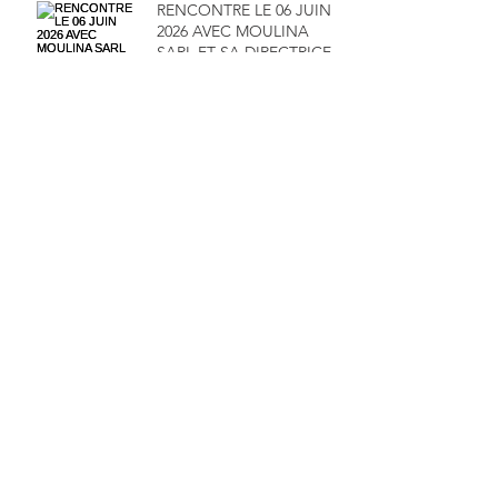
RENCONTRE LE 06 JUIN
2026 AVEC MOULINA
SARL ET SA DIRECTRICE
MADAME MAÏMOUNA
SALAMENTA
RENDEZ-VOUS LE 16 MAI
2026 POUR UN WEBINAR
100% FINANCE -
GESTION
Archive
juillet 2026
(4)
4 posts
juin 2026
(1)
1 post
mai 2026
(2)
2 posts
avril 2026
(1)
1 post
mars 2026
(6)
6 posts