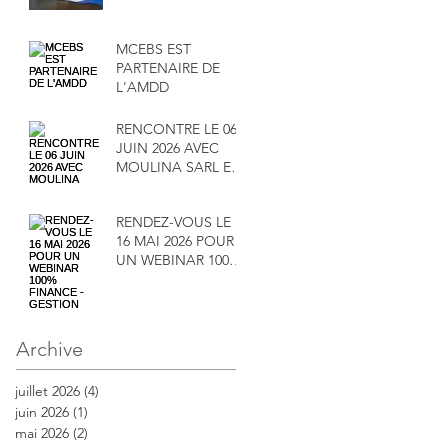
MCEBS EST
PARTENAIRE DE
L'AMDD
RENCONTRE LE 06
JUIN 2026 AVEC
MOULINA SARL ET
SA DIRECTRICE
MADAME
RENDEZ-VOUS LE
MAÏMOUNA
16 MAI 2026 POUR
SALAMENTA
UN WEBINAR 100%
FINANCE -
GESTION
Archive
juillet 2026
(4)
4 posts
juin 2026
(1)
1 post
mai 2026
(2)
2 posts