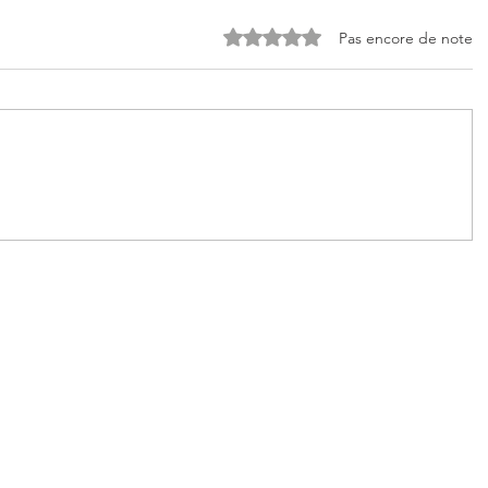
Noté 0 étoile sur 5.
Pas encore de note