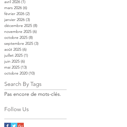
avril 2026
(1)
1 post
mars 2026
(6)
6 posts
février 2026
(2)
2 posts
janvier 2026
(3)
3 posts
décembre 2025
(8)
8 posts
novembre 2025
(6)
6 posts
octobre 2025
(8)
8 posts
septembre 2025
(3)
3 posts
août 2025
(6)
6 posts
juillet 2025
(1)
1 post
juin 2025
(6)
6 posts
mai 2025
(13)
13 posts
octobre 2020
(10)
10 posts
Search By Tags
Pas encore de mots-clés.
Follow Us