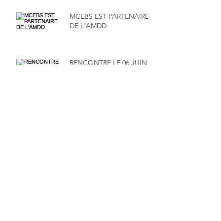
MCEBS EST PARTENAIRE
DE L'AMDD
RENCONTRE LE 06 JUIN
2026 AVEC MOULINA
SARL ET SA DIRECTRICE
MADAME MAÏMOUNA
SALAMENTA
RENDEZ-VOUS LE 16 MAI
2026 POUR UN WEBINAR
100% FINANCE -
GESTION
Archive