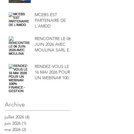
MCEBS EST
PARTENAIRE DE
L'AMDD
RENCONTRE LE 06
JUIN 2026 AVEC
MOULINA SARL ET
SA DIRECTRICE
MADAME
RENDEZ-VOUS LE
MAÏMOUNA
16 MAI 2026 POUR
SALAMENTA
UN WEBINAR 100%
FINANCE -
GESTION
Archive
juillet 2026
(4)
4 posts
juin 2026
(1)
1 post
mai 2026
(2)
2 posts