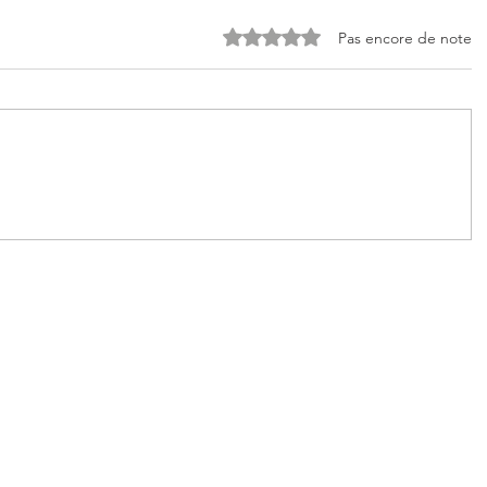
Noté 0 étoile sur 5.
Pas encore de note