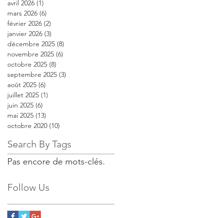
avril 2026
(1)
1 post
mars 2026
(6)
6 posts
février 2026
(2)
2 posts
janvier 2026
(3)
3 posts
décembre 2025
(8)
8 posts
novembre 2025
(6)
6 posts
octobre 2025
(8)
8 posts
septembre 2025
(3)
3 posts
août 2025
(6)
6 posts
juillet 2025
(1)
1 post
juin 2025
(6)
6 posts
mai 2025
(13)
13 posts
octobre 2020
(10)
10 posts
Search By Tags
Pas encore de mots-clés.
Follow Us