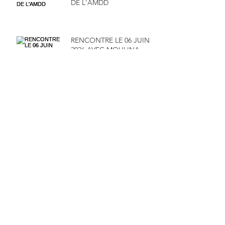
DE L'AMDD
RENCONTRE LE 06 JUIN
2026 AVEC MOULINA
SARL ET SA DIRECTRICE
MADAME MAÏMOUNA
SALAMENTA
RENDEZ-VOUS LE 16 MAI
2026 POUR UN WEBINAR
100% FINANCE -
GESTION
Archive
juillet 2026
(4)
4 posts
juin 2026
(1)
1 post