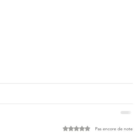
Noté 0 étoile sur 5.
Pas encore de note