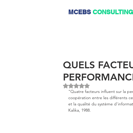
MCEBS
CONSULTIN
QUELS FACTEU
PERFORMANC
Noté NaN étoiles sur 5.
"Quatre facteurs influent sur la per
coopération entre les différents ce
et la qualité du système d'informat
Kalika, 1988.