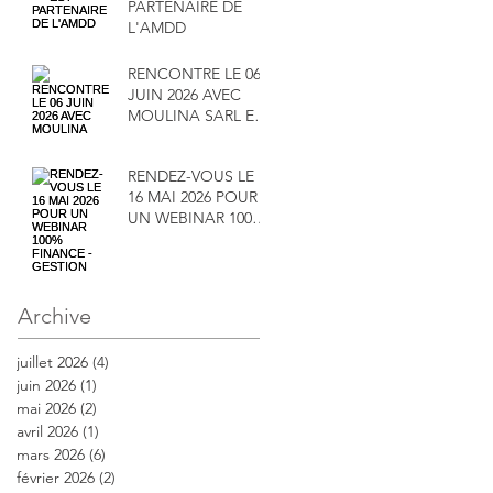
PARTENAIRE DE
L'AMDD
RENCONTRE LE 06
JUIN 2026 AVEC
MOULINA SARL ET
SA DIRECTRICE
MADAME
RENDEZ-VOUS LE
MAÏMOUNA
16 MAI 2026 POUR
SALAMENTA
UN WEBINAR 100%
FINANCE -
GESTION
Archive
juillet 2026
(4)
4 posts
juin 2026
(1)
1 post
mai 2026
(2)
2 posts
avril 2026
(1)
1 post
mars 2026
(6)
6 posts
février 2026
(2)
2 posts