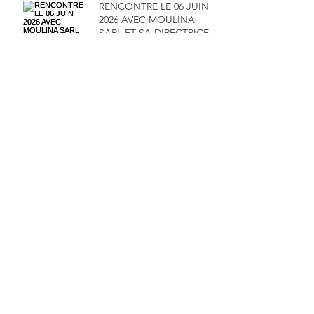
RENCONTRE LE 06 JUIN
2026 AVEC MOULINA
SARL ET SA DIRECTRICE
MADAME MAÏMOUNA
SALAMENTA
RENDEZ-VOUS LE 16 MAI
2026 POUR UN WEBINAR
100% FINANCE -
GESTION
Archive
juillet 2026
(4)
4 posts
juin 2026
(1)
1 post
mai 2026
(2)
2 posts
avril 2026
(1)
1 post
mars 2026
(6)
6 posts