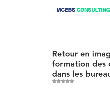
MCEBS
CONSULTIN
Retour en imag
formation des 
dans les burea
Noté NaN étoiles sur 5.