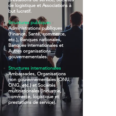
de logistique et Associations à
but lucratif.
Structures publique
s
:
Administrations publiques
(Finance, Santé, commerce,
etc.), Banques nationales,
Banques internationales et
Autres organisations
gouvernementales.
Structures internationales
:
Ambassades, Organisations
non gouvernementales (ONU,
ONG, etc.) et Sociétés
multinationales (Industrie,
commerce, logistique et
prestations de service).