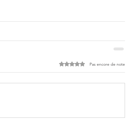
Noté 0 étoile sur 5.
Pas encore de note