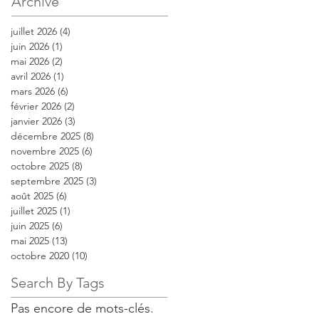
Archive
juillet 2026
(4)
4 posts
juin 2026
(1)
1 post
mai 2026
(2)
2 posts
avril 2026
(1)
1 post
mars 2026
(6)
6 posts
février 2026
(2)
2 posts
janvier 2026
(3)
3 posts
décembre 2025
(8)
8 posts
novembre 2025
(6)
6 posts
octobre 2025
(8)
8 posts
septembre 2025
(3)
3 posts
août 2025
(6)
6 posts
juillet 2025
(1)
1 post
juin 2025
(6)
6 posts
mai 2025
(13)
13 posts
octobre 2020
(10)
10 posts
Search By Tags
Pas encore de mots-clés.