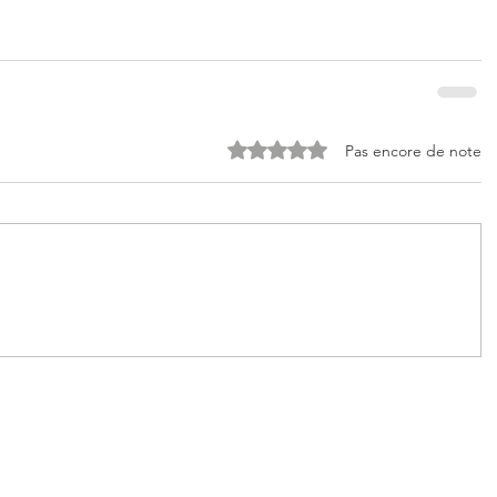
Noté 0 étoile sur 5.
Pas encore de note