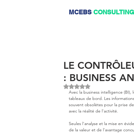
MCEBS
CONSULTIN
LE CONTRÔLE
: BUSINESS A
Noté NaN étoiles sur 5.
Avec la business intelligence (BI),
tableaux de bord. Les information
souvent obsolètes pour la prise d
avec la réalité de l'activité.
Seules l'analyse et la mise en évi
de la valeur et de l'avantage conc