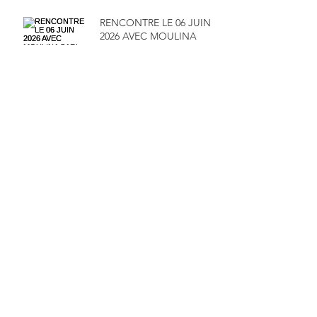
RENCONTRE LE 06 JUIN
2026 AVEC MOULINA
SARL ET SA DIRECTRICE
MADAME MAÏMOUNA
SALAMENTA
RENDEZ-VOUS LE 16 MAI
2026 POUR UN WEBINAR
100% FINANCE -
GESTION
Archive
juillet 2026
(4)
4 posts
juin 2026
(1)
1 post
mai 2026
(2)
2 posts
avril 2026
(1)
1 post