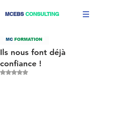
CEBS
CONSULTING
Ils nous font déjà
confiance !
Noté NaN étoiles sur 5.