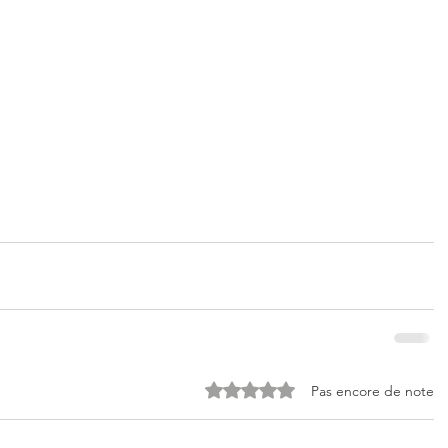
Noté 0 étoile sur 5.
Pas encore de note