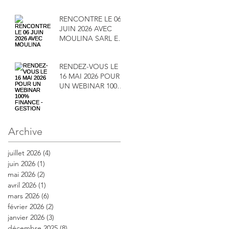
RENCONTRE LE 06
JUIN 2026 AVEC
MOULINA SARL ET
SA DIRECTRICE
MADAME
RENDEZ-VOUS LE
MAÏMOUNA
16 MAI 2026 POUR
SALAMENTA
UN WEBINAR 100%
FINANCE -
GESTION
Archive
juillet 2026
(4)
4 posts
juin 2026
(1)
1 post
mai 2026
(2)
2 posts
avril 2026
(1)
1 post
mars 2026
(6)
6 posts
février 2026
(2)
2 posts
janvier 2026
(3)
3 posts
décembre 2025
(8)
8 posts