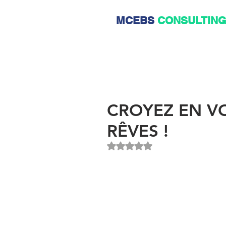
MCEBS
CONSULTIN
CROYEZ EN VO
RÊVES !
Noté NaN étoiles sur 5.