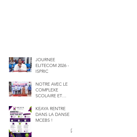
JOURNEE
ELITECOM 2026 -
ISPRIC
NOTRE AVEC LE
COMPLEXE
SCOLAIRE ET
UNIVERSITAIRE
GAKOU
KEAYA RENTRE
DANS LA DANSE
MCEBS !